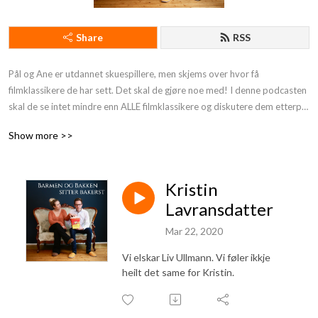
Share
RSS
Pål og Ane er utdannet skuespillere, men skjems over hvor få 
filmklassikere de har sett. Det skal de gjøre noe med! I denne podcasten 
skal de se intet mindre enn ALLE filmklassikere og diskutere dem etterpå.  
Det blir noen aha-øyeblikk, tidvis snorking, iblant uvennskap, men de blir 
Show more >>
i det minste litt mer kulturelle underveis. Spoilergaranti i hver eneste 
episode.
Kristin
Lavransdatter
Mar 22, 2020
Vi elskar Liv Ullmann. Vi føler ikkje
heilt det same for Kristin.